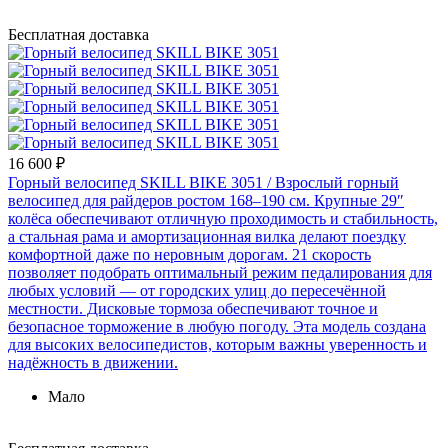
Бесплатная доставка
16 600 ₽
Горный велосипед SKILL BIKE 3051
/ Взрослый горный
велосипед для райдеров ростом 168–190 см. Крупные 29″
колёса обеспечивают отличную проходимость и стабильность,
а стальная рама и амортизационная вилка делают поездку
комфортной даже по неровным дорогам. 21 скорость
позволяет подобрать оптимальный режим педалирования для
любых условий — от городских улиц до пересечённой
местности. Дисковые тормоза обеспечивают точное и
безопасное торможение в любую погоду. Эта модель создана
для высоких велосипедистов, которым важны уверенность и
надёжность в движении.
Мало