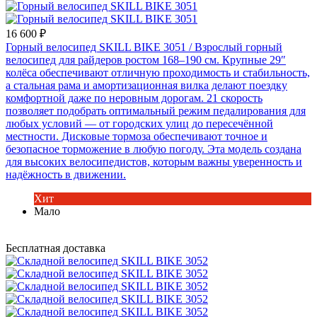
16 600 ₽
Горный велосипед SKILL BIKE 3051
/ Взрослый горный
велосипед для райдеров ростом 168–190 см. Крупные 29″
колёса обеспечивают отличную проходимость и стабильность,
а стальная рама и амортизационная вилка делают поездку
комфортной даже по неровным дорогам. 21 скорость
позволяет подобрать оптимальный режим педалирования для
любых условий — от городских улиц до пересечённой
местности. Дисковые тормоза обеспечивают точное и
безопасное торможение в любую погоду. Эта модель создана
для высоких велосипедистов, которым важны уверенность и
надёжность в движении.
Хит
Мало
Бесплатная доставка