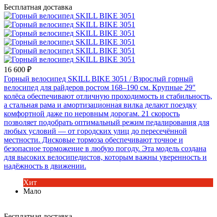
Бесплатная доставка
16 600 ₽
Горный велосипед SKILL BIKE 3051
/ Взрослый горный
велосипед для райдеров ростом 168–190 см. Крупные 29″
колёса обеспечивают отличную проходимость и стабильность,
а стальная рама и амортизационная вилка делают поездку
комфортной даже по неровным дорогам. 21 скорость
позволяет подобрать оптимальный режим педалирования для
любых условий — от городских улиц до пересечённой
местности. Дисковые тормоза обеспечивают точное и
безопасное торможение в любую погоду. Эта модель создана
для высоких велосипедистов, которым важны уверенность и
надёжность в движении.
Хит
Мало
Бесплатная доставка