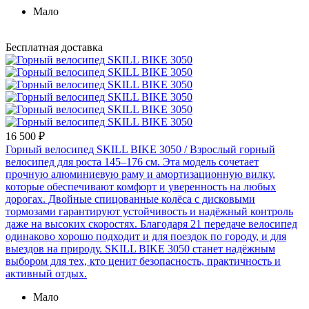
Мало
Бесплатная доставка
16 500 ₽
Горный велосипед SKILL BIKE 3050
/ Взрослый горный
велосипед для роста 145–176 см. Эта модель сочетает
прочную алюминиевую раму и амортизационную вилку,
которые обеспечивают комфорт и уверенность на любых
дорогах. Двойные спицованные колёса с дисковыми
тормозами гарантируют устойчивость и надёжный контроль
даже на высоких скоростях. Благодаря 21 передаче велосипед
одинаково хорошо подходит и для поездок по городу, и для
выездов на природу. SKILL BIKE 3050 станет надёжным
выбором для тех, кто ценит безопасность, практичность и
активный отдых.
Мало