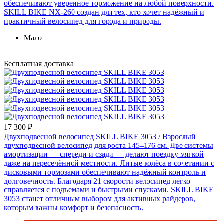
обеспечивают уверенное торможение на любой поверхности.
SKILL BIKE NX-260 создан для тех, кто хочет надёжный и
практичный велосипед для города и природы.
Мало
Бесплатная доставка
17 300 ₽
Двухподвесной велосипед SKILL BIKE 3053
/ Взрослый
двухподвесной велосипед для роста 145–176 см. Две системы
амортизации — спереди и сзади — делают поездку мягкой
даже на пересечённой местности. Литые колёса в сочетании с
дисковыми тормозами обеспечивают надёжный контроль и
долговечность. Благодаря 21 скорости велосипед легко
справляется с подъемами и быстрыми спусками. SKILL BIKE
3053 станет отличным выбором для активных райдеров,
которым важны комфорт и безопасность.