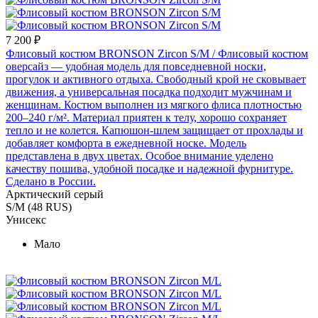
7 200 ₽
Флисовый костюм BRONSON Zircon S/M
/ Флисовый костюм
оверсайз — удобная модель для повседневной носки,
прогулок и активного отдыха. Свободный крой не сковывает
движения, а универсальная посадка подходит мужчинам и
женщинам. Костюм выполнен из мягкого флиса плотностью
200–240 г/м². Материал приятен к телу, хорошо сохраняет
тепло и не колется. Капюшон-шлем защищает от прохлады и
добавляет комфорта в ежедневной носке. Модель
представлена в двух цветах. Особое внимание уделено
качеству пошива, удобной посадке и надежной фурнитуре.
Сделано в России.
Арктический серый
S/M (48 RUS)
Унисекс
Мало