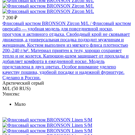
7 200 ₽
Флисовый костюм BRONSON Zircon M/L
/ Флисовый костюм
оверсайз — удобная модель для повседневной носки,
прогулок и активного отдыха. Свободный крой не сковывает
движения, а универсальная посадка подходит мужчинам и
женщинам. Костюм выполнен из мягкого флиса плотностью
200–240 г/м². Материал приятен к телу, хорошо сохраняет
тепло и не колется. Капюшон-шлем защищает от прохлады и
добавляет комфорта в ежедневной носке. Модель
представлена в двух цветах. Особое внимание уделено
качеству пошива, удобной посадке и надежной фурнитуре.
Сделано в России.
Арктический серый
M/L (50 RUS)
Унисекс
Мало