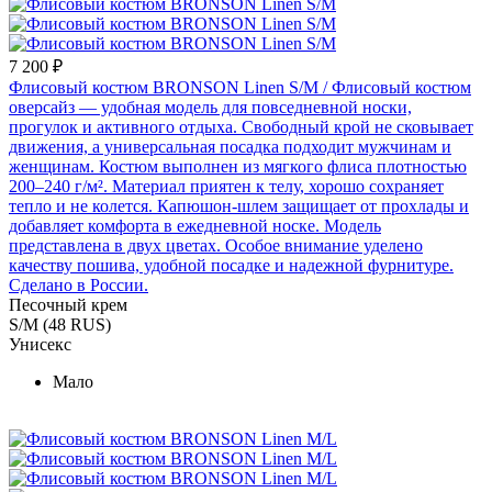
7 200 ₽
Флисовый костюм BRONSON Linen S/M
/ Флисовый костюм
оверсайз — удобная модель для повседневной носки,
прогулок и активного отдыха. Свободный крой не сковывает
движения, а универсальная посадка подходит мужчинам и
женщинам. Костюм выполнен из мягкого флиса плотностью
200–240 г/м². Материал приятен к телу, хорошо сохраняет
тепло и не колется. Капюшон-шлем защищает от прохлады и
добавляет комфорта в ежедневной носке. Модель
представлена в двух цветах. Особое внимание уделено
качеству пошива, удобной посадке и надежной фурнитуре.
Сделано в России.
Песочный крем
S/M (48 RUS)
Унисекс
Мало