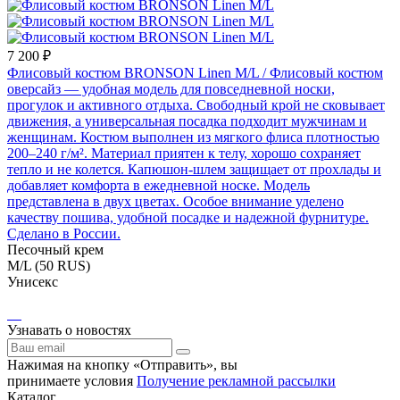
7 200 ₽
Флисовый костюм BRONSON Linen M/L
/ Флисовый костюм
оверсайз — удобная модель для повседневной носки,
прогулок и активного отдыха. Свободный крой не сковывает
движения, а универсальная посадка подходит мужчинам и
женщинам. Костюм выполнен из мягкого флиса плотностью
200–240 г/м². Материал приятен к телу, хорошо сохраняет
тепло и не колется. Капюшон-шлем защищает от прохлады и
добавляет комфорта в ежедневной носке. Модель
представлена в двух цветах. Особое внимание уделено
качеству пошива, удобной посадке и надежной фурнитуре.
Сделано в России.
Песочный крем
M/L (50 RUS)
Унисекс
Узнавать о новостях
Нажимая на кнопку «Отправить», вы
принимаете условия
Получение рекламной рассылки
Каталог