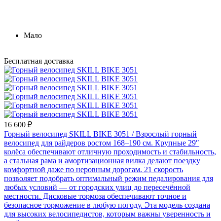
Мало
Бесплатная доставка
16 600 ₽
Горный велосипед SKILL BIKE 3051
/ Взрослый горный
велосипед для райдеров ростом 168–190 см. Крупные 29″
колёса обеспечивают отличную проходимость и стабильность,
а стальная рама и амортизационная вилка делают поездку
комфортной даже по неровным дорогам. 21 скорость
позволяет подобрать оптимальный режим педалирования для
любых условий — от городских улиц до пересечённой
местности. Дисковые тормоза обеспечивают точное и
безопасное торможение в любую погоду. Эта модель создана
для высоких велосипедистов, которым важны уверенность и